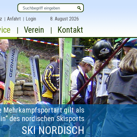
z
Anfahrt
Login
8. August 2026
vice
Verein
Kontakt
e Mehrkampfsportart gilt als
lin“ des nordischen Skisports
SKI NORDISCH